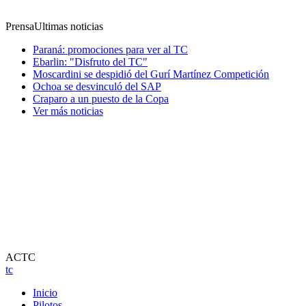
Prensa
Ultimas noticias
Paraná: promociones para ver al TC
Ebarlin: "Disfruto del TC"
Moscardini se despidió del Gurí Martínez Competición
Ochoa se desvinculó del SAP
Craparo a un puesto de la Copa
Ver más noticias
ACTC
tc
Inicio
Pilotos