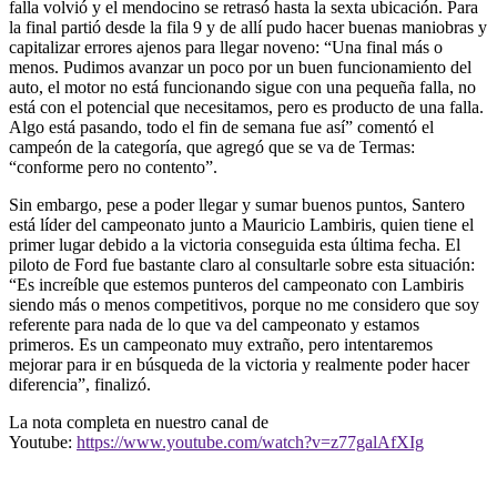
falla volvió y el mendocino se retrasó hasta la sexta ubicación. Para
la final partió desde la fila 9 y de allí pudo hacer buenas maniobras y
capitalizar errores ajenos para llegar noveno: “Una final más o
menos. Pudimos avanzar un poco por un buen funcionamiento del
auto, el motor no está funcionando sigue con una pequeña falla, no
está con el potencial que necesitamos, pero es producto de una falla.
Algo está pasando, todo el fin de semana fue así” comentó el
campeón de la categoría, que agregó que se va de Termas:
“conforme pero no contento”.
Sin embargo, pese a poder llegar y sumar buenos puntos, Santero
está líder del campeonato junto a Mauricio Lambiris, quien tiene el
primer lugar debido a la victoria conseguida esta última fecha. El
piloto de Ford fue bastante claro al consultarle sobre esta situación:
“Es increíble que estemos punteros del campeonato con Lambiris
siendo más o menos competitivos, porque no me considero que soy
referente para nada de lo que va del campeonato y estamos
primeros. Es un campeonato muy extraño, pero intentaremos
mejorar para ir en búsqueda de la victoria y realmente poder hacer
diferencia”, finalizó.
La nota completa en nuestro canal de
Youtube:
https://www.youtube.com/watch?v=z77galAfXIg