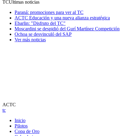
TC
Ultimas noticias
Paraná: promociones para ver al TC
ACTC Educación y una nueva alianza estratégica
Ebarlin: "Disfruto del TC"
Moscardini se despidió del Gurí Martínez Competición
Ochoa se desvinculó del SAP
Ver más noticias
ACTC
tc
Inicio
Pilotos
Copa de Oro