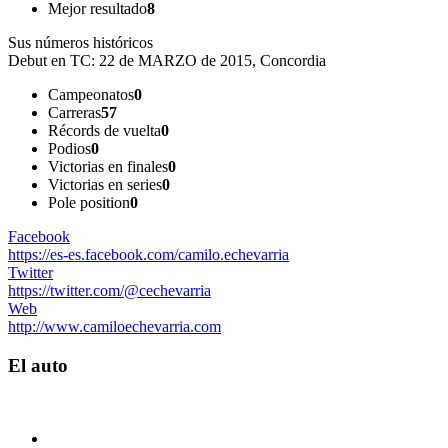
Mejor resultado
8
Sus números históricos
Debut en TC:
22 de MARZO de 2015, Concordia
Campeonatos
0
Carreras
57
Récords de vuelta
0
Podios
0
Victorias en finales
0
Victorias en series
0
Pole position
0
Facebook
https://es-es.facebook.com/camilo.echevarria
Twitter
https://twitter.com/@cechevarria
Web
http://www.camiloechevarria.com
El auto