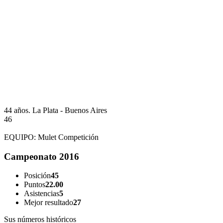
44 años.
La Plata - Buenos Aires
46
EQUIPO:
Mulet Competición
Campeonato 2016
Posición
45
Puntos
22.00
Asistencias
5
Mejor resultado
27
Sus números históricos