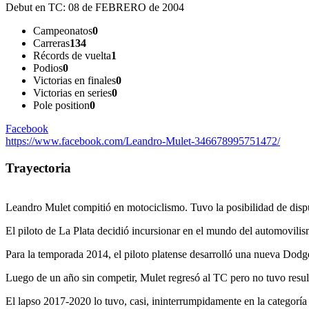
Debut en TC:
08 de FEBRERO de 2004
Campeonatos
0
Carreras
134
Récords de vuelta
1
Podios
0
Victorias en finales
0
Victorias en series
0
Pole position
0
Facebook
https://www.facebook.com/Leandro-Mulet-346678995751472/
Trayectoria
Leandro Mulet compitió en motociclismo. Tuvo la posibilidad de disp
El piloto de La Plata decidió incursionar en el mundo del automovili
Para la temporada 2014, el piloto platense desarrolló una nueva Dodge
Luego de un año sin competir, Mulet regresó al TC pero no tuvo resul
El lapso 2017-2020 lo tuvo, casi, ininterrumpidamente en la categoría