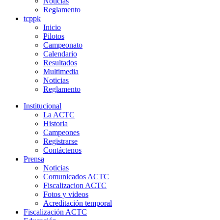
Noticias
Reglamento
tcppk
Inicio
Pilotos
Campeonato
Calendario
Resultados
Multimedia
Noticias
Reglamento
Institucional
La ACTC
Historia
Campeones
Registrarse
Contáctenos
Prensa
Noticias
Comunicados ACTC
Fiscalizacion ACTC
Fotos y videos
Acreditación temporal
Fiscalización ACTC