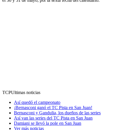
el 30 y 31 de mayo, por la sexta fecha del calendario.
TCP
Ultimas noticias
Así quedó el campeonato
¡Bernasconi ganó el TC Pista en San Juan!
Bernasconi y Gandulia, los dueños de las series
Así van las series del TC Pista en San Juan
Damiani se llevó la pole en San Juan
Ver más noticias