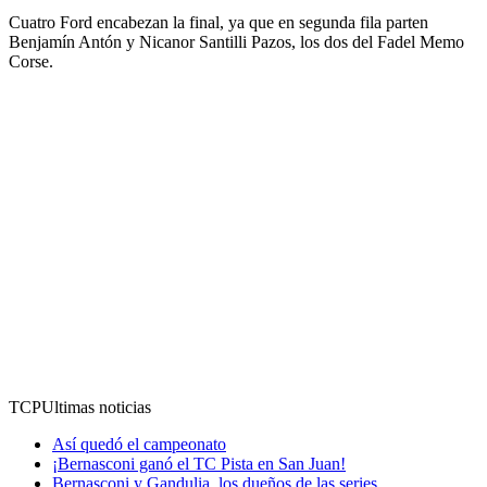
Cuatro Ford encabezan la final, ya que en segunda fila parten
Benjamín Antón y Nicanor Santilli Pazos, los dos del Fadel Memo
Corse.
TCP
Ultimas noticias
Así quedó el campeonato
¡Bernasconi ganó el TC Pista en San Juan!
Bernasconi y Gandulia, los dueños de las series