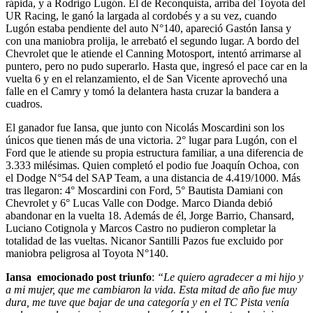
rápida, y a Rodrigo Lugón. El de Reconquista, arriba del Toyota del
UR Racing, le ganó la largada al cordobés y a su vez, cuando
Lugón estaba pendiente del auto N°140, apareció Gastón Iansa y
con una maniobra prolija, le arrebató el segundo lugar. A bordo del
Chevrolet que le atiende el Canning Motosport, intentó arrimarse al
puntero, pero no pudo superarlo. Hasta que, ingresó el pace car en la
vuelta 6 y en el relanzamiento, el de San Vicente aprovechó una
falle en el Camry y tomó la delantera hasta cruzar la bandera a
cuadros.
El ganador fue Iansa, que junto con Nicolás Moscardini son los
únicos que tienen más de una victoria. 2° lugar para Lugón, con el
Ford que le atiende su propia estructura familiar, a una diferencia de
3.333 milésimas. Quien completó el podio fue Joaquín Ochoa, con
el Dodge N°54 del SAP Team, a una distancia de 4.419/1000. Más
tras llegaron: 4° Moscardini con Ford, 5° Bautista Damiani con
Chevrolet y 6° Lucas Valle con Dodge. Marco Dianda debió
abandonar en la vuelta 18. Además de él, Jorge Barrio, Chansard,
Luciano Cotignola y Marcos Castro no pudieron completar la
totalidad de las vueltas. Nicanor Santilli Pazos fue excluido por
maniobra peligrosa al Toyota N°140.
Iansa emocionado post triunfo
:
“Le quiero agradecer a mi hijo y
a mi mujer, que me cambiaron la vida. Esta mitad de año fue muy
dura, me tuve que bajar de una categoría y en el TC Pista venía