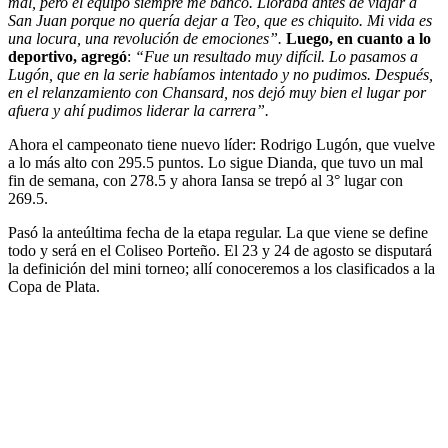
mal, pero el equipo siempre me bancó. Lloraba antes de viajar a
San Juan porque no quería dejar a Teo, que es chiquito. Mi vida es
una locura, una revolución de emociones”.
Luego, en cuanto a lo
deportivo, agregó
:
“Fue un resultado muy difícil. Lo pasamos a
Lugón, que en la serie habíamos intentado y no pudimos. Después,
en el relanzamiento con Chansard, nos dejó muy bien el lugar por
afuera y ahí pudimos liderar la carrera”.
Ahora el campeonato tiene nuevo líder: Rodrigo Lugón, que vuelve
a lo más alto con 295.5 puntos. Lo sigue Dianda, que tuvo un mal
fin de semana, con 278.5 y ahora Iansa se trepó al 3° lugar con
269.5.
Pasó la anteúltima fecha de la etapa regular. La que viene se define
todo y será en el Coliseo Porteño. El 23 y 24 de agosto se disputará
la definición del mini torneo; allí conoceremos a los clasificados a la
Copa de Plata.