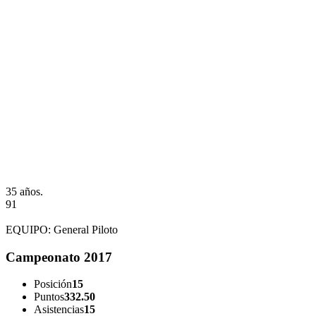
35 años.
91
EQUIPO:
General Piloto
Campeonato 2017
Posición
15
Puntos
332.50
Asistencias
15