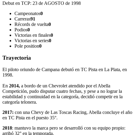
Debut en TCP:
23 de AGOSTO de 1998
Campeonatos
0
Carreras
91
Récords de vuelta
0
Podios
0
Victorias en finales
0
Victorias en series
0
Pole position
0
Trayectoria
El piloto oriundo de Campana debutó en TC Pista en La Plata, en
1998.
En
2014,
a bordo de un Chevrolet atendido por el Abella
Competición, pudo disputar cuatro fechas, y pese a no lograr la
estabilidad y continuidad en la categoría, decidió competir en la
categoría telonera.
2017:
con una Chevy de Las Toscas Racing, Abella concluye el año
en TC Pista en el puesto 35°.
2018
: mantuvo la marca pero se desarrolló con su equipo propio:
arribó 32° en la temporada.