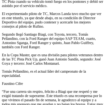
TC Pista cuando su vehículo tomó fuego en los pontones y debió ser
asistido por el servicio médico.
El experimentado piloto de TC, Marcos Landa tuvo mucho que ver
en este triunfo, ya que desde abajo, en su condición de Director
Deportivo del equipo, pudo contener y acercarle los mejores
consejos al piloto de Rufino.
Segundo llegó Santiago Biagi, con Toyota, tercero, Tomás
Pellandino, con la Ford Ranger del equipo SAP TEAM, cuarto,
Antonino Sganga, Ford Ranger y quinto, Juan Pablo Guiffrey,
también con Ford Ranger.
En la Copa Master, que es una división para pilotos veteranos dentro
de las TC Pista Pick Up, ganó Juan Antonio Sandín, segundo: José
Goya y tercero: José Carlos Montanari.
Tomás Pellandino, es el actual líder del campeonato de la
especialidad.
Faustino Cifre
“Fue una carrera sin respiro, felicito a Biagi que me respetó y me
exigió tratando de superarme. Este triunfo es una recompensa por lo
que vivimos el pasado fin de semana, le agradezco al equipo y a
todos mis sponsors que me ayudan y no bajan los brazos. Estoy muy