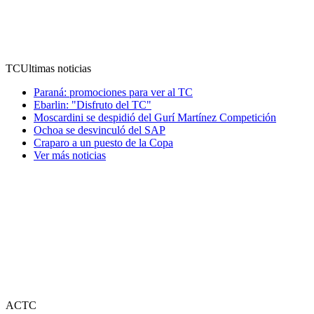
TC
Ultimas noticias
Paraná: promociones para ver al TC
Ebarlin: "Disfruto del TC"
Moscardini se despidió del Gurí Martínez Competición
Ochoa se desvinculó del SAP
Craparo a un puesto de la Copa
Ver más noticias
ACTC