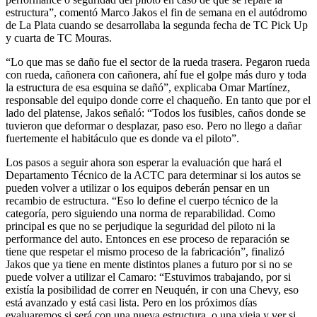
estructura”, comentó Marco Jakos el fin de semana en el autódromo
de La Plata cuando se desarrollaba la segunda fecha de TC Pick Up
y cuarta de TC Mouras.
“Lo que mas se daño fue el sector de la rueda trasera. Pegaron rueda
con rueda, cañonera con cañonera, ahí fue el golpe más duro y toda
la estructura de esa esquina se dañó”, explicaba Omar Martínez,
responsable del equipo donde corre el chaqueño. En tanto que por el
lado del platense, Jakos señaló: “Todos los fusibles, caños donde se
tuvieron que deformar o desplazar, paso eso. Pero no llego a dañar
fuertemente el habitáculo que es donde va el piloto”.
Los pasos a seguir ahora son esperar la evaluación que hará el
Departamento Técnico de la ACTC para determinar si los autos se
pueden volver a utilizar o los equipos deberán pensar en un
recambio de estructura. “Eso lo define el cuerpo técnico de la
categoría, pero siguiendo una norma de reparabilidad. Como
principal es que no se perjudique la seguridad del piloto ni la
performance del auto. Entonces en ese proceso de reparación se
tiene que respetar el mismo proceso de la fabricación”, finalizó
Jakos que ya tiene en mente distintos planes a futuro por si no se
puede volver a utilizar el Camaro: “Estuvimos trabajando, por si
existía la posibilidad de correr en Neuquén, ir con una Chevy, eso
está avanzado y está casi lista. Pero en los próximos días
evaluaremos si será con una nueva estructura, o una vieja y ver si