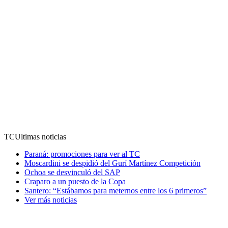
TC
Ultimas noticias
Paraná: promociones para ver al TC
Moscardini se despidió del Gurí Martínez Competición
Ochoa se desvinculó del SAP
Craparo a un puesto de la Copa
Santero: “Estábamos para meternos entre los 6 primeros”
Ver más noticias