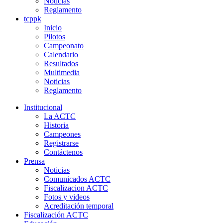
Noticias
Reglamento
tcppk
Inicio
Pilotos
Campeonato
Calendario
Resultados
Multimedia
Noticias
Reglamento
Institucional
La ACTC
Historia
Campeones
Registrarse
Contáctenos
Prensa
Noticias
Comunicados ACTC
Fiscalizacion ACTC
Fotos y videos
Acreditación temporal
Fiscalización ACTC