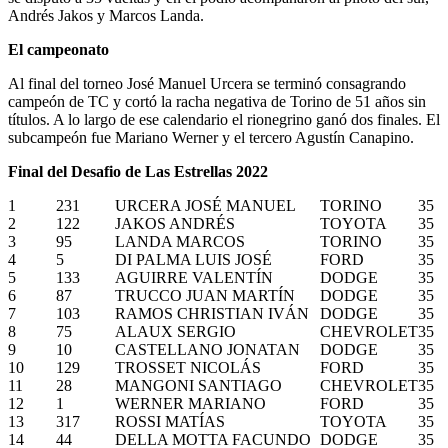
Andrés Jakos y Marcos Landa.
El campeonato
Al final del torneo José Manuel Urcera se terminó consagrando
campeón de TC y cortó la racha negativa de Torino de 51 años sin
títulos. A lo largo de ese calendario el rionegrino ganó dos finales. El
subcampeón fue Mariano Werner y el tercero Agustín Canapino.
Final del Desafio de Las Estrellas 2022
1
231
URCERA JOSÉ MANUEL
TORINO
35
2
122
JAKOS ANDRÉS
TOYOTA
35
3
95
LANDA MARCOS
TORINO
35
4
5
DI PALMA LUIS JOSÉ
FORD
35
5
133
AGUIRRE VALENTÍN
DODGE
35
6
87
TRUCCO JUAN MARTÍN
DODGE
35
7
103
RAMOS CHRISTIAN IVÁN
DODGE
35
8
75
ALAUX SERGIO
CHEVROLET
35
9
10
CASTELLANO JONATAN
DODGE
35
10
129
TROSSET NICOLÁS
FORD
35
11
28
MANGONI SANTIAGO
CHEVROLET
35
12
1
WERNER MARIANO
FORD
35
13
317
ROSSI MATÍAS
TOYOTA
35
14
44
DELLA MOTTA FACUNDO
DODGE
35