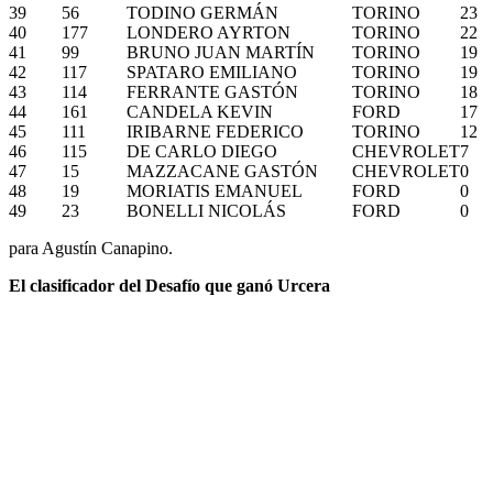
39
56
TODINO GERMÁN
TORINO
23
40
177
LONDERO AYRTON
TORINO
22
41
99
BRUNO JUAN MARTÍN
TORINO
19
42
117
SPATARO EMILIANO
TORINO
19
43
114
FERRANTE GASTÓN
TORINO
18
44
161
CANDELA KEVIN
FORD
17
45
111
IRIBARNE FEDERICO
TORINO
12
46
115
DE CARLO DIEGO
CHEVROLET
7
47
15
MAZZACANE GASTÓN
CHEVROLET
0
48
19
MORIATIS EMANUEL
FORD
0
49
23
BONELLI NICOLÁS
FORD
0
para Agustín Canapino.
El clasificador del Desafío que ganó Urcera