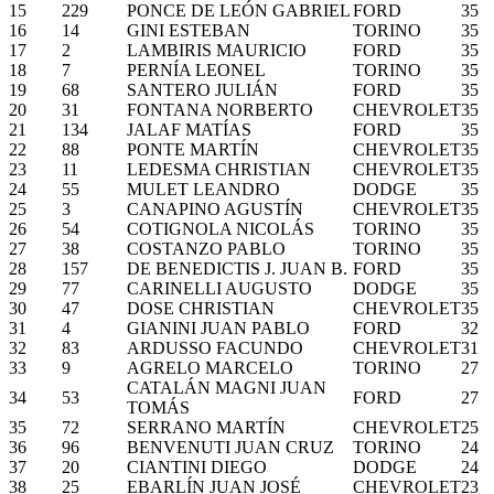
15
229
PONCE DE LEÓN GABRIEL
FORD
35
16
14
GINI ESTEBAN
TORINO
35
17
2
LAMBIRIS MAURICIO
FORD
35
18
7
PERNÍA LEONEL
TORINO
35
19
68
SANTERO JULIÁN
FORD
35
20
31
FONTANA NORBERTO
CHEVROLET
35
21
134
JALAF MATÍAS
FORD
35
22
88
PONTE MARTÍN
CHEVROLET
35
23
11
LEDESMA CHRISTIAN
CHEVROLET
35
24
55
MULET LEANDRO
DODGE
35
25
3
CANAPINO AGUSTÍN
CHEVROLET
35
26
54
COTIGNOLA NICOLÁS
TORINO
35
27
38
COSTANZO PABLO
TORINO
35
28
157
DE BENEDICTIS J. JUAN B.
FORD
35
29
77
CARINELLI AUGUSTO
DODGE
35
30
47
DOSE CHRISTIAN
CHEVROLET
35
31
4
GIANINI JUAN PABLO
FORD
32
32
83
ARDUSSO FACUNDO
CHEVROLET
31
33
9
AGRELO MARCELO
TORINO
27
CATALÁN MAGNI JUAN
34
53
FORD
27
TOMÁS
35
72
SERRANO MARTÍN
CHEVROLET
25
36
96
BENVENUTI JUAN CRUZ
TORINO
24
37
20
CIANTINI DIEGO
DODGE
24
38
25
EBARLÍN JUAN JOSÉ
CHEVROLET
23