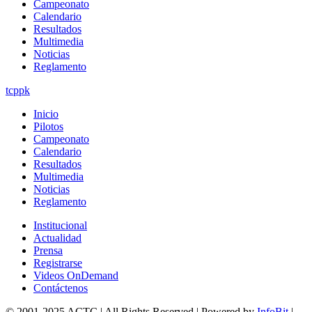
Campeonato
Calendario
Resultados
Multimedia
Noticias
Reglamento
tcppk
Inicio
Pilotos
Campeonato
Calendario
Resultados
Multimedia
Noticias
Reglamento
Institucional
Actualidad
Prensa
Registrarse
Videos OnDemand
Contáctenos
© 2001-2025 ACTC | All Rights Reserved | Powered by
InfoBit
|