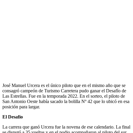
José Manuel Urcera es el único piloto que en el mismo año que se
consagró campeón de Turismo Carretera pudo ganar el Desafío de
Las Estrellas. Fue en la temporada 2022. En el sorteo, el piloto de
San Antonio Oeste había sacado la bolilla Nº 42 que lo ubicó en esa
posición para largar.
El Desafío
La carrera que ganó Urcera fue la novena de ese calendario. La final
se disputó a 35 vueltas y en el podio acompañaron al piloto del sur,