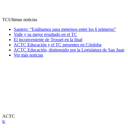
TC
Ultimas noticias
Santero: “Estábamos para meternos entre los 6 primeros”
Valle y su mejor resultado en el TC
El inconveniente de Trosset en la final
ACTC Educación y el TC presentes en Córdoba
ACTC Educación, distinguido por la Legislatura de San Juan
Ver más noticias
ACTC
tc