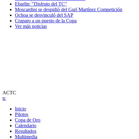
Ebarlin: "Disfruto del TC"
Moscardini se despidió del Gurí Martínez Competición
Ochoa se desvinculó del SAP
Craparo a un puesto de la Copa
Ver más noticias
ACTC
tc
Inicio
Pilotos
Copa de Oro
Calendario
Resultados
Multimedia