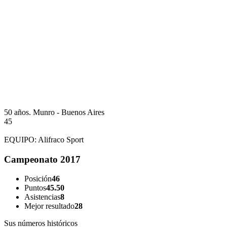
50 años.
Munro - Buenos Aires
45
EQUIPO:
Alifraco Sport
Campeonato 2017
Posición
46
Puntos
45.50
Asistencias
8
Mejor resultado
28
Sus números históricos