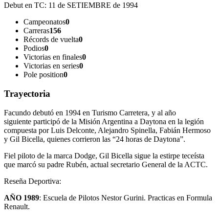
Debut en TC:
11 de SETIEMBRE de 1994
Campeonatos
0
Carreras
156
Récords de vuelta
0
Podios
0
Victorias en finales
0
Victorias en series
0
Pole position
0
Trayectoria
Facundo debutó en 1994 en Turismo Carretera, y al año
siguiente participó de la Misión Argentina a Daytona en la legión
compuesta por Luis Delconte, Alejandro Spinella, Fabián Hermoso
y Gil Bicella, quienes corrieron las “24 horas de Daytona”.
Fiel piloto de la marca Dodge, Gil Bicella sigue la estirpe teceísta
que marcó su padre Rubén, actual secretario General de la ACTC.
Reseña Deportiva:
AÑO 1989
: Escuela de Pilotos Nestor Gurini. Practicas en Formula
Renault.