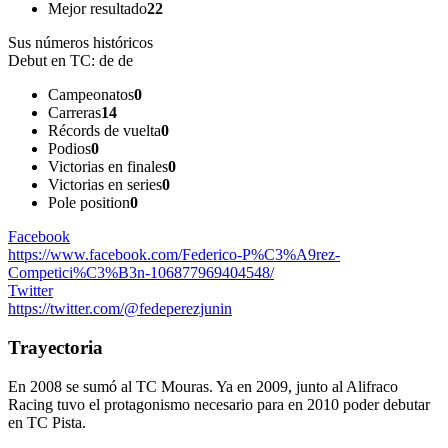
Mejor resultado
22
Sus números históricos
Debut en TC:
de de
Campeonatos
0
Carreras
14
Récords de vuelta
0
Podios
0
Victorias en finales
0
Victorias en series
0
Pole position
0
Facebook
https://www.facebook.com/Federico-P%C3%A9rez-
Competici%C3%B3n-106877969404548/
Twitter
https://twitter.com/@fedeperezjunin
Trayectoria
En 2008 se sumó al TC Mouras. Ya en 2009, junto al Alifraco
Racing tuvo el protagonismo necesario para en 2010 poder debutar
en TC Pista.