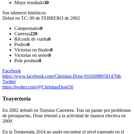
Mejor resultado
30
Sus números históricos
Debut en TC:
09 de FEBRERO de 2002
Campeonatos
0
Carreras
220
Récords de vuelta
0
Podios
0
Victorias en finales
0
Victorias en series
0
Pole position
0
Facebook
https://www.facebook.com/Christian-Dose-910209805814768/
Twitter
https://twitter.com/@ChristianDose50
Trayectoria
En 2002 debutó en Turismo Carretera. Tras un parate por problemas
de presupuesto, Dose retornó a la actividad de manera efectiva en
2009.
En la Temporada 2014 no pudo encontrar el nivel esperado en el