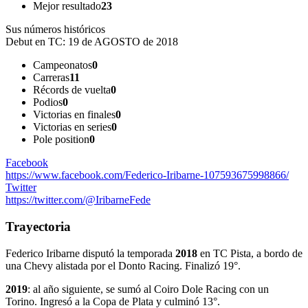
Mejor resultado
23
Sus números históricos
Debut en TC:
19 de AGOSTO de 2018
Campeonatos
0
Carreras
11
Récords de vuelta
0
Podios
0
Victorias en finales
0
Victorias en series
0
Pole position
0
Facebook
https://www.facebook.com/Federico-Iribarne-107593675998866/
Twitter
https://twitter.com/@IribarneFede
Trayectoria
Federico Iribarne disputó la temporada
2018
en TC Pista, a bordo de
una Chevy alistada por el Donto Racing. Finalizó 19°.
2019
: al año siguiente, se sumó al Coiro Dole Racing con un
Torino. Ingresó a la Copa de Plata y culminó 13°.