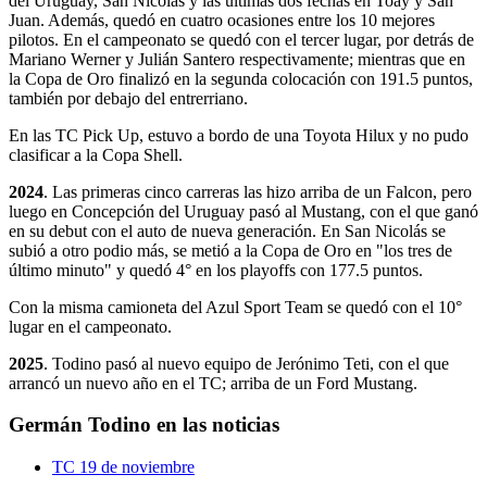
del Uruguay, San Nicolás y las últimas dos fechas en Toay y San
Juan. Además, quedó en cuatro ocasiones entre los 10 mejores
pilotos. En el campeonato se quedó con el tercer lugar, por detrás de
Mariano Werner y Julián Santero respectivamente; mientras que en
la Copa de Oro finalizó en la segunda colocación con 191.5 puntos,
también por debajo del entrerriano.
En las TC Pick Up, estuvo a bordo de una Toyota Hilux y no pudo
clasificar a la Copa Shell.
2024
. Las primeras cinco carreras las hizo arriba de un Falcon, pero
luego en Concepción del Uruguay pasó al Mustang, con el que ganó
en su debut con el auto de nueva generación. En San Nicolás se
subió a otro podio más, se metió a la Copa de Oro en "los tres de
último minuto" y quedó 4° en los playoffs con 177.5 puntos.
Con la misma camioneta del Azul Sport Team se quedó con el 10°
lugar en el campeonato.
2025
. Todino pasó al nuevo equipo de Jerónimo Teti, con el que
arrancó un nuevo año en el TC; arriba de un Ford Mustang.
Germán Todino en las noticias
TC
19 de noviembre