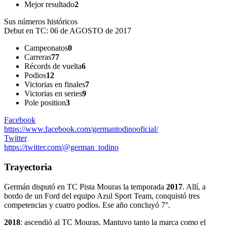
Mejor resultado
2
Sus números históricos
Debut en TC:
06 de AGOSTO de 2017
Campeonatos
0
Carreras
77
Récords de vuelta
6
Podios
12
Victorias en finales
7
Victorias en series
9
Pole position
3
Facebook
https://www.facebook.com/germantodinooficial/
Twitter
https://twitter.com/@german_todino
Trayectoria
Germán disputó en TC Pista Mouras la temporada
2017
. Allí, a
bordo de un Ford del equipo Azul Sport Team, conquistó tres
competencias y cuatro podios. Ese año concluyó 7°.
2018
: ascendió al TC Mouras. Mantuvo tanto la marca como el