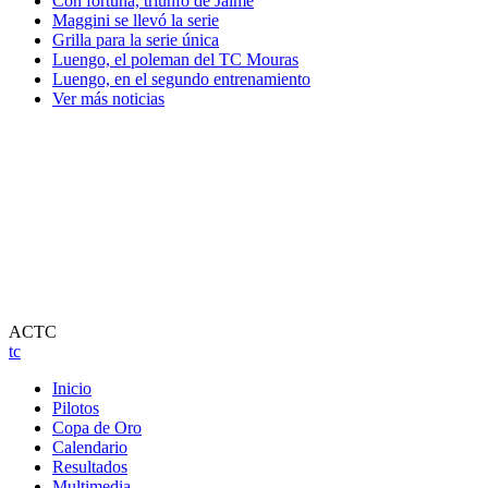
Con fortuna, triunfo de Jaime
Maggini se llevó la serie
Grilla para la serie única
Luengo, el poleman del TC Mouras
Luengo, en el segundo entrenamiento
Ver más noticias
ACTC
tc
Inicio
Pilotos
Copa de Oro
Calendario
Resultados
Multimedia