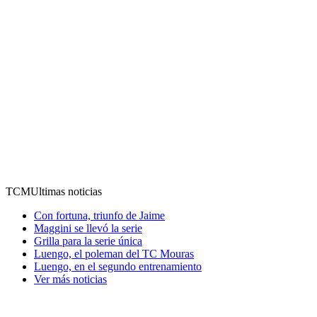
TCM
Ultimas noticias
Con fortuna, triunfo de Jaime
Maggini se llevó la serie
Grilla para la serie única
Luengo, el poleman del TC Mouras
Luengo, en el segundo entrenamiento
Ver más noticias