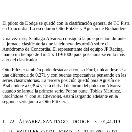
El piloto de Dodge se quedó con la clasificación general de TC Pista
en Concordia. Lo escoltaron Otto Fritzler y Agustín de Brabandere.
Una vez más, Santiago Alvarez, consiguió la pole position durante
la jornada clasificatoria que la telonera desarrolló sobre el
Autódromo de Concordia. El representante del equipo JP Racing,
marcó un tiempo de 1m 41s 119/1000 para posicionarse en lo más
alto del clasficador.
Otto Fritzler también pudo destacarse con su Ford, ubicándose 2º a
una diferencia de 0,271 y con buenas expectativas pensando en las
series clasificatorias. La tercera posición quedó para Agustín de
Brabandere a 0,394 y será el rival de turno del poleman Alvarez
cuando se largue la primera serie. Por su parte, Tobías Martínez,
ubicándose 4º con su Chevrolet, estará largando adelante en la
segunda serie junto a Otto Fritzler.
1 72 ÁLVAREZ, SANTIAGO DODGE 3 01;41.119
2 9 FRITZLER, OTTO FORD 2 01;41.390 0.271