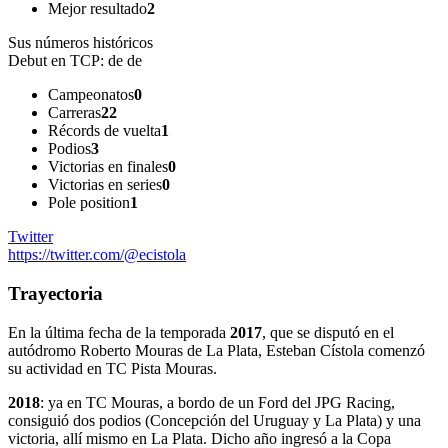
Mejor resultado
2
Sus números históricos
Debut en TCP:
de de
Campeonatos
0
Carreras
22
Récords de vuelta
1
Podios
3
Victorias en finales
0
Victorias en series
0
Pole position
1
Twitter
https://twitter.com/@ecistola
Trayectoria
En la última fecha de la temporada
2017
, que se disputó en el
autódromo Roberto Mouras de La Plata, Esteban Cístola comenzó
su actividad en TC Pista Mouras.
2018
: ya en TC Mouras, a bordo de un Ford del JPG Racing,
consiguió dos podios (Concepción del Uruguay y La Plata) y una
victoria, allí mismo en La Plata. Dicho año ingresó a la Copa