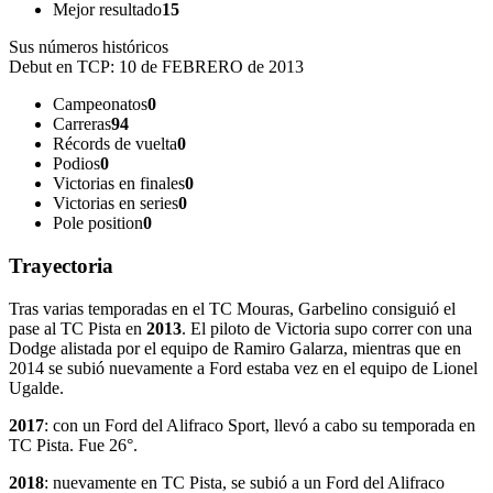
Mejor resultado
15
Sus números históricos
Debut en TCP:
10 de FEBRERO de 2013
Campeonatos
0
Carreras
94
Récords de vuelta
0
Podios
0
Victorias en finales
0
Victorias en series
0
Pole position
0
Trayectoria
Tras varias temporadas en el TC Mouras, Garbelino consiguió el
pase al TC Pista en
2013
. El piloto de Victoria supo correr con una
Dodge alistada por el equipo de Ramiro Galarza, mientras que en
2014 se subió nuevamente a Ford estaba vez en el equipo de Lionel
Ugalde.
2017
: con un Ford del Alifraco Sport, llevó a cabo su temporada en
TC Pista. Fue 26°.
2018
: nuevamente en TC Pista, se subió a un Ford del Alifraco