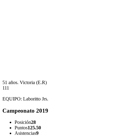
51 años.
Victoria (E.R)
111
EQUIPO:
Laboritto Jrs.
Campeonato 2019
Posición
28
Puntos
125.50
Asistencias
9