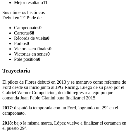
Mejor resultado
11
Sus números históricos
Debut en TCP:
de de
Campeonatos
0
Carreras
68
Récords de vuelta
0
Podios
0
Victorias en finales
0
Victorias en series
0
Pole position
0
Trayectoria
El piloto de Flores debutó en 2013 y se mantuvo como referente de
Ford desde su inicio junto al JPG Racing. Luego de su paso por el
Gabriel Werner Competición, decidió regresar al equipo que
comanda Juan Pablo Gianini para finalizar el 2015.
2017
: disputó la temporada con un Ford, logrando un 29° en el
campeonato.
2018
: bajo la misma marca, López vuelve a finalizar el certamen en
el puesto 29°.