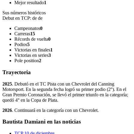
Mejor resultado
1
Sus números históricos
Debut en TCP:
de de
Campeonatos
0
Carreras
15
Récords de vuelta
0
Podios
5
Victorias en finales
1
Victorias en series
3
Pole position
2
Trayectoria
2025
. Debutó en el TC Pista con un Chevrolet del Canning
Motorsport. En la segunda fecha logró su primer podio (2°). En el
Gran Premio Coronación, se llevó el primer triunfo en la categoría;
quedó 4° en la Copa de Plata.
2026
. Continuará en la categoría con un Chevrolet.
Bautista Damiani en las noticias
TCP
10 de diciembre