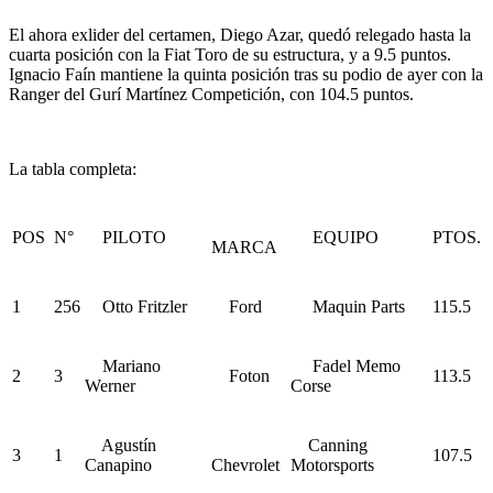
El ahora exlider del certamen, Diego Azar, quedó relegado hasta la
cuarta posición con la Fiat Toro de su estructura, y a 9.5 puntos.
Ignacio Faín mantiene la quinta posición tras su podio de ayer con la
Ranger del Gurí Martínez Competición, con 104.5 puntos.
La tabla completa:
POS
N°
PILOTO
EQUIPO
PTOS.
MARCA
1
256
Otto Fritzler
Ford
Maquin Parts
115.5
Mariano
Fadel Memo
2
3
Foton
113.5
Werner
Corse
Agustín
Canning
3
1
107.5
Canapino
Chevrolet
Motorsports