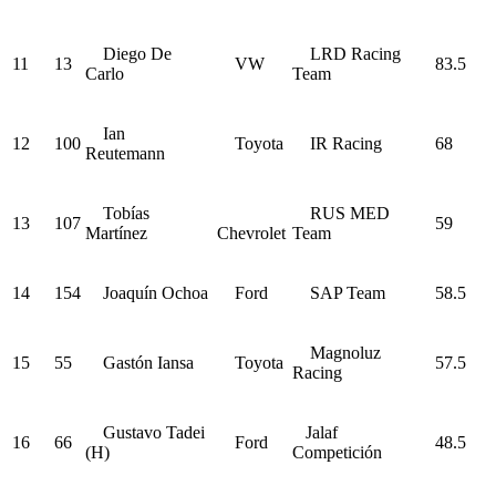
Diego De
LRD Racing
11
13
VW
83.5
Carlo
Team
Ian
12
100
Toyota
IR Racing
68
Reutemann
Tobías
RUS MED
13
107
59
Martínez
Chevrolet
Team
14
154
Joaquín Ochoa
Ford
SAP Team
58.5
Magnoluz
15
55
Gastón Iansa
Toyota
57.5
Racing
Gustavo Tadei
Jalaf
16
66
Ford
48.5
(H)
Competición