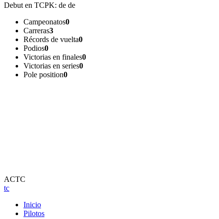
Debut en TCPK:
de de
Campeonatos
0
Carreras
3
Récords de vuelta
0
Podios
0
Victorias en finales
0
Victorias en series
0
Pole position
0
ACTC
tc
Inicio
Pilotos