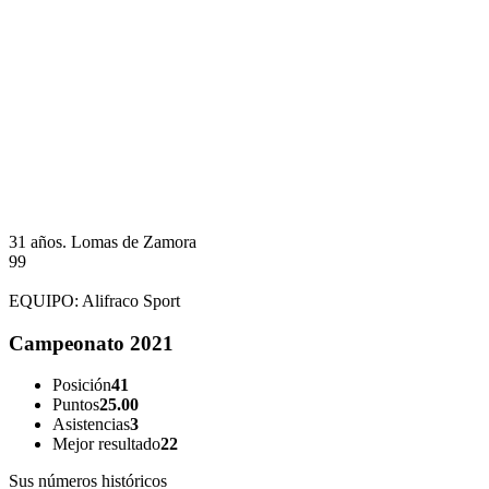
31 años.
Lomas de Zamora
99
EQUIPO:
Alifraco Sport
Campeonato 2021
Posición
41
Puntos
25.00
Asistencias
3
Mejor resultado
22
Sus números históricos