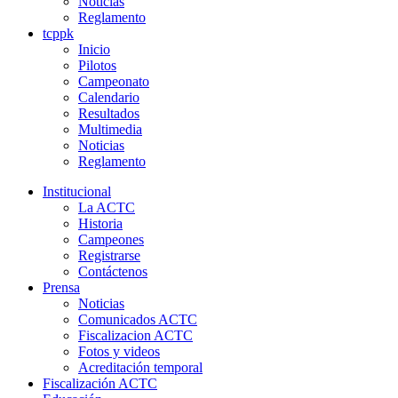
Noticias
Reglamento
tcppk
Inicio
Pilotos
Campeonato
Calendario
Resultados
Multimedia
Noticias
Reglamento
Institucional
La ACTC
Historia
Campeones
Registrarse
Contáctenos
Prensa
Noticias
Comunicados ACTC
Fiscalizacion ACTC
Fotos y videos
Acreditación temporal
Fiscalización ACTC