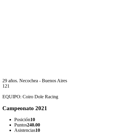
29 años.
Necochea - Buenos Aires
121
EQUIPO:
Coiro Dole Racing
Campeonato 2021
Posición
10
Puntos
240.00
Asistencias
10