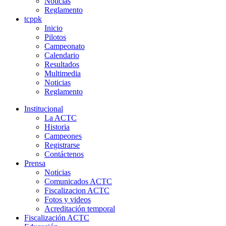
Noticias
Reglamento
tcppk
Inicio
Pilotos
Campeonato
Calendario
Resultados
Multimedia
Noticias
Reglamento
Institucional
La ACTC
Historia
Campeones
Registrarse
Contáctenos
Prensa
Noticias
Comunicados ACTC
Fiscalizacion ACTC
Fotos y videos
Acreditación temporal
Fiscalización ACTC