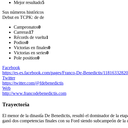
Mejor resultado
5
Sus números históricos
Debut en TCPK:
de de
Campeonatos
0
Carreras
17
Récords de vuelta
1
Podios
0
Victorias en finales
0
Victorias en series
0
Pole position
0
Facebook
https://es-es.facebook.com/pages/Franco-De-Benedictis/1181633282
Twitter
https://twitter.com/@fdebenedictis
Web
http://www.francodebenedictis.com
Trayectoria
El menor de la dinastía De Benedictis, resultó el dominador de la e
ganó dos competencias finales con su Ford siendo subcampeón de la c