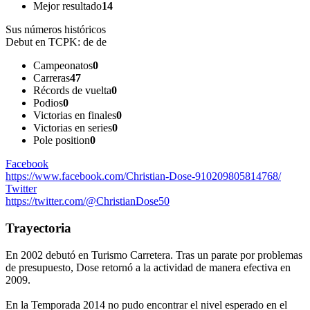
Mejor resultado
14
Sus números históricos
Debut en TCPK:
de de
Campeonatos
0
Carreras
47
Récords de vuelta
0
Podios
0
Victorias en finales
0
Victorias en series
0
Pole position
0
Facebook
https://www.facebook.com/Christian-Dose-910209805814768/
Twitter
https://twitter.com/@ChristianDose50
Trayectoria
En 2002 debutó en Turismo Carretera. Tras un parate por problemas
de presupuesto, Dose retornó a la actividad de manera efectiva en
2009.
En la Temporada 2014 no pudo encontrar el nivel esperado en el