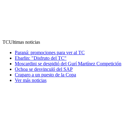
TC
Ultimas noticias
Paraná: promociones para ver al TC
Ebarlin: "Disfruto del TC"
Moscardini se despidió del Gurí Martínez Competición
Ochoa se desvinculó del SAP
Craparo a un puesto de la Copa
Ver más noticias