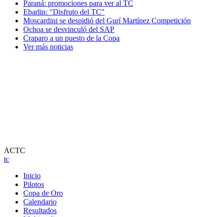
Paraná: promociones para ver al TC
Ebarlin: "Disfruto del TC"
Moscardini se despidió del Gurí Martínez Competición
Ochoa se desvinculó del SAP
Craparo a un puesto de la Copa
Ver más noticias
ACTC
tc
Inicio
Pilotos
Copa de Oro
Calendario
Resultados