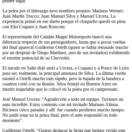
primer lugar.
La pelea por el liderazgo tuvo nombres propios: Mariano Werner;
Juan Martín Trucco; Juan Manuel Silva y Manuel Urcera. La
experiencia primó en ese duelo porque el chaqueño quedó en pista
con Elio Craparo y Juan Ronconi.
El representante del Catalán Magni Motorsports marcó una
diferencia respecto de sus perseguidores, hasta que a pocas vueltas
del final apareció Guillermo Ortelli (quien se había retrasado mucho
por un despiste de Diego Martínez, uno de sus invitados) exhibiendo
el enorme potencial de su Chevrolet.
El nacido en Salto dejó atrás a Urcera, a Craparo y a Ponce de León
para ser, realmente, la principal amenaza de Silva. La última vuelta
mostró a Ortelli mucho más rápido, pero la bajada de la bandera a
cuadros cortó con su ilusión. Silva festejó en Buenos Aires un
triunfo inapelable que lo colocó en la pelea por el campeonato.
José Manuel Urcera: “Agradecerle a todo mi equipo. Tuvimos un
auto increíble. Estoy contento con mi invitado Mariano Altuna.
Hicimos cinco paradas y allí fue cuando perdimos mucho tiempo.
No pude estar en la pelea final, pero el auto respondió en todo
momento”.
Guillermo Ortelli: “Quiero destacar la fiesta que hemos vivido este