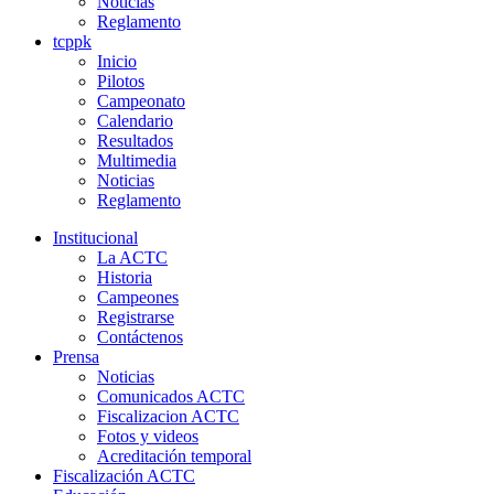
Noticias
Reglamento
tcppk
Inicio
Pilotos
Campeonato
Calendario
Resultados
Multimedia
Noticias
Reglamento
Institucional
La ACTC
Historia
Campeones
Registrarse
Contáctenos
Prensa
Noticias
Comunicados ACTC
Fiscalizacion ACTC
Fotos y videos
Acreditación temporal
Fiscalización ACTC