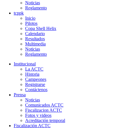
Noticias
Reglamento
tcppk
Inicio
Pilotos
Copa Shell Helix
Calendario
Resultados
Multimedia
Noticias
Reglamento
Institucional
La ACTC
Historia
Campeones
Registrarse
Contáctenos
Prensa
Noticias
Comunicados ACTC
Fiscalizacion ACTC
Fotos y videos
Acreditación temporal
Fiscalización ACTC