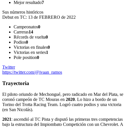
Mejor resultado
7
Sus números históricos
Debut en TC:
13 de FEBRERO de 2022
Campeonatos
0
Carreras
14
Récords de vuelta
0
Podios
0
Victorias en finales
0
Victorias en series
1
Pole position
0
Twitter
https://twitter.com/@ivaan_ramos
Trayectoria
El piloto oriundo de Mechongué, pero radicado en Mar del Plata, se
coronó campeón de TC Mouras en
2020
. Lo hizo a bordo de un
Torino del Trotta Racing Team. Logró cuatro podios y una victoria
(en San Nicolás).
2021
: ascendió al TC Pista y disputó las primeras tres competencias
bajo la estructura del Impiombato Competición con un Chevrolet. A