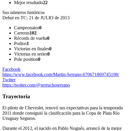
Mejor resultado
22
Sus números históricos
Debut en TC:
21 de JULIO de 2013
Campeonatos
0
Carreras
102
Récords de vuelta
0
Podios
1
Victorias en finales
0
Victorias en series
0
Pole position
0
Facebook
https://www.facebook.com/Martin-Serrano-670671869745198/
Twitter
https://twitter.com/@serruchoserrano
Trayectoria
El piloto de Chevrolet, renovó sus expectativas para la temporada
2011 donde consiguió la clasificación para la Copa de Plata Río
Uruguay Seguros.
Durante el 2012, el nacido en Pablo Nogués, arrancó de la mejor