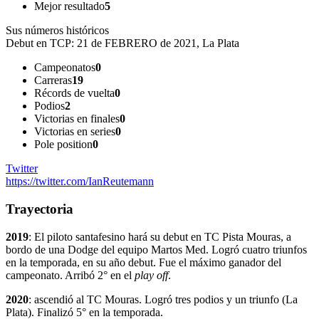
Mejor resultado
5
Sus números históricos
Debut en TCP:
21 de FEBRERO de 2021, La Plata
Campeonatos
0
Carreras
19
Récords de vuelta
0
Podios
2
Victorias en finales
0
Victorias en series
0
Pole position
0
Twitter
https://twitter.com/IanReutemann
Trayectoria
2019
: El piloto santafesino hará su debut en TC Pista Mouras, a
bordo de una Dodge del equipo Martos Med. Logró cuatro triunfos
en la temporada, en su año debut. Fue el máximo ganador del
campeonato. Arribó 2° en el
play off
.
2020
: ascendió al TC Mouras. Logró tres podios y un triunfo (La
Plata). Finalizó 5° en la temporada.