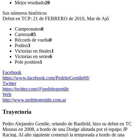
Mejor resultado
20
Sus números históricos
Debut en TCP:
21 de FEBRERO de 2010, Mar de Ajó
Campeonatos
0
Carreras
85
Récords de vuelta
0
Podios
3
Victorias en finales
1
Victorias en series
6
Pole position
1
Facebook
https://www.facebook.com/PedritoGentile69/
Twitter
https://twitter.com/@pedritogentile
Web
http://www.pedritogentile.com.ar
Trayectoria
Pedro Alejandro Gentile, oriundo de Banfield, hizo su debut en TC
Mouras en 2008, a bordo de una Dodge alistada por el equipo JP
Racing. Al año siguiente comenzó la temporada a bordo de una