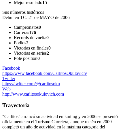
Mejor resultado
15
Sus números históricos
Debut en TC:
21 de MAYO de 2006
Campeonatos
0
Carreras
176
Récords de vuelta
0
Podios
2
Victorias en finales
0
Victorias en series
2
Pole position
0
Facebook
https://www.facebook.com/CarlitosOkulovich/
Twitter
https://twitter.com/@carlitosoku
Web
http://www.carlitosokulovich.com
Trayectoria
"Carlitos" arrancó su actividad en karting y en 2006 se presentó
oficialmente en el Turismo Carretera, aunque recién en 2009
completó un año de actividad en la máxima categoría del