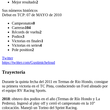
Mejor resultado
2
Sus números históricos
Debut en TCP:
07 de MAYO de 2010
Campeonatos
0
Carreras
104
Récords de vuelta
2
Podios
3
Victorias en finales
1
Victorias en series
4
Pole position
2
Twitter
https://twitter.com/Gustimicheloud
Trayectoria
Durante la quinta fecha del 2011 en Termas de Rio Hondo, consigue
su primera victoria en el TC Pista, conduciendo un Ford alistado por
el equipo RV Racing Sports.
2018
: obtuvo dos podios en el año (Termas de Río Hondo y La
Pedrera). Ingresó al play off y cerró el campeonato en la 10°
colocación. Manejó un Torino del Sprint Racing.