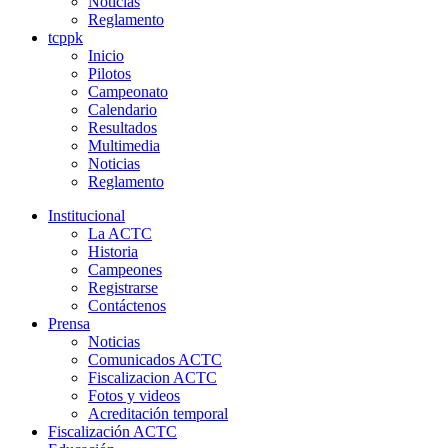
Noticias
Reglamento
tcppk
Inicio
Pilotos
Campeonato
Calendario
Resultados
Multimedia
Noticias
Reglamento
Institucional
La ACTC
Historia
Campeones
Registrarse
Contáctenos
Prensa
Noticias
Comunicados ACTC
Fiscalizacion ACTC
Fotos y videos
Acreditación temporal
Fiscalización ACTC