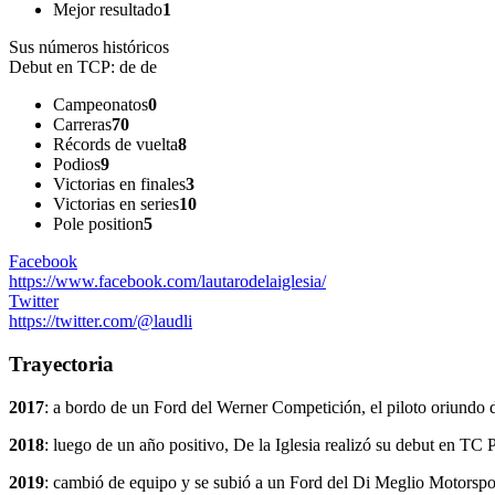
Mejor resultado
1
Sus números históricos
Debut en TCP:
de de
Campeonatos
0
Carreras
70
Récords de vuelta
8
Podios
9
Victorias en finales
3
Victorias en series
10
Pole position
5
Facebook
https://www.facebook.com/lautarodelaiglesia/
Twitter
https://twitter.com/@laudli
Trayectoria
2017
: a bordo de un Ford del Werner Competición, el piloto oriund
2018
: luego de un año positivo, De la Iglesia realizó su debut en TC
2019
: cambió de equipo y se subió a un Ford del Di Meglio Motorspor