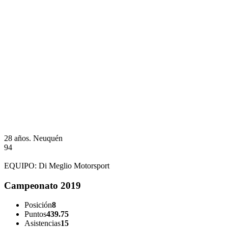
28 años.
Neuquén
94
EQUIPO:
Di Meglio Motorsport
Campeonato 2019
Posición
8
Puntos
439.75
Asistencias
15